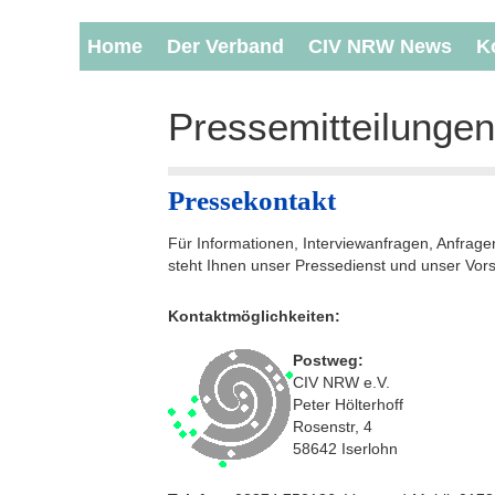
Home
Der Verband
CIV NRW News
K
Pressemitteilungen
Pressekontakt
Für Informationen, Interviewanfragen, Anfra
steht Ihnen unser Pressedienst und unser Vor
Kontaktmöglichkeiten:
P
ostweg:
CIV NRW e.V.
Peter Hölterhoff
Rosenstr, 4
58642 Iserlohn