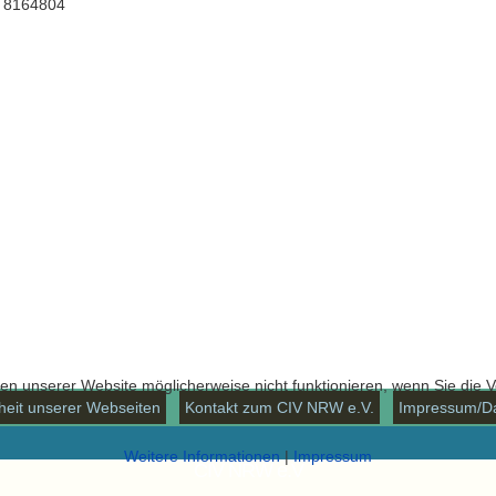
3 8164804
nen unserer Website möglicherweise nicht funktionieren, wenn Sie die
iheit unserer Webseiten
Kontakt zum CIV NRW e.V.
Impressum/Da
Weitere Informationen
|
Impressum
CIV NRW e.V