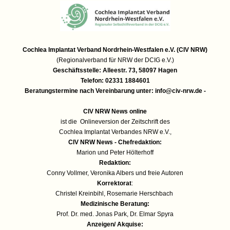
Cochlea Implantat Verband Nordrhein-Westfalen e.V. (CIV NRW)
(Regionalverband für NRW der DCIG e.V.)
Geschäftsstelle: Alleestr. 73, 58097 Hagen
Telefon: 02331 1884601
Beratungstermine nach Vereinbarung unter:
info@civ-nrw.de
-
CIV NRW News online
ist die Onlineversion der Zeitschrift des
Cochlea Implantat Verbandes NRW e.V.,
CIV NRW News - Chefredaktion:
Marion und Peter Hölterhoff
Redaktion:
Conny Vollmer, Veronika Albers und freie Autoren
Korrektorat
:
Christel Kreinbihl, Rosemarie Herschbach
Medizinische Beratung:
Prof. Dr. med. Jonas Park, Dr. Elmar Spyra
Anzeigen/ Akquise: