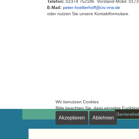
Telefon:
02374 752186 Vorstand-Mobil: 017
E-Mail:
peter-hoelterhoff@civ-nrw.de
oder nutzen Sie unsere Kontaktformulare.
Wir benutzen Cookies
Bitte beachten Sie, dass einzelne Funktio
Barrierefre
Akzeptieren
Ablehnen