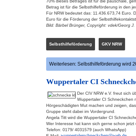
70% dieses Betrages ist für die pauschale, g
Betrag ist für die Selbsthilfeförderung in den
Für NRW bedeutet das: 11.436.673,74 Euro. Da
Euro für die Förderung der Selbsthilfekontakts
Bild: Bärbel Brünger, Copyright: vdek/Georg J.
Selbsthilfeförderung
GKV NRW
Weiterlesen: Selbsthilfeförderung wird 2
Wuppertaler CI Schneckch
Der CIV NRW e.V. freut sich üb
Wuppertaler CI Schneckchen nen
Hörgeschädigten Mut machen und zeigen, dass 
Gruppe steht dabei im Vordergrund.
Angela Titt wird die Wuppertaler CI Schneckche
Wer Interesse hat kann sich gerne schon jetz
Telefon: 0179/ 4031579 (auch WhatsApp)
wuppertalerschneckchen@web.de
E-Mail: