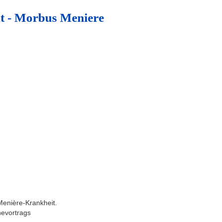
ht - Morbus Meniere
 Menière-Krankheit.
nevortrags