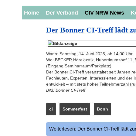
Home
Der Verband
CIV NRW News
K
Der Bonner CI-Treff lädt z
Wann: Samstag, 14. Juni 2025, ab 14:00 Uhr
Wo: BECKER Hörakustik, Hubertinumshof 11,
(Eingang Seminarraum/Parkplatz)
Der Bonner CI-Treff veranstaltet seit Jahren 
Fachleuten, Experten, Interessierten und der I
entwickelt – mit stets hoher Teilnehmerzahl 
Bild: Bonner CI-Treff
ci
Sommerfest
Bonn
Weiterlesen: Der Bonner CI-Treff lädt zu