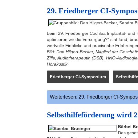
29. Friedberger CI-Sympo
Beim 29. Friedberger Cochlea Implantat- und
optimieren wir die Versorgung?“ stattfand, b
wertvolle Einblicke und praxisnahe Erfahrungen
Bild: Dan Hilgert-Becker, Mitglied der Geschä
Zifle, Audiotherapeutin (DSB), HNO-Audiologie
Hörakustik
Friedberger CI-Symposium
Selbsthil
Weiterlesen: 29. Friedberger CI-Sympo
Selbsthilfeförderung wird 2
Bärbel Br
Das gesetz