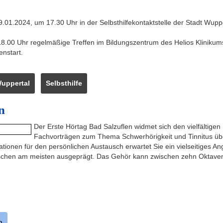
09.01.2024, um 17.30 Uhr in der Selbsthilfekontaktstelle der Stadt Wu
8.00 Uhr regelmäßige Treffen im Bildungszentrum des Helios Klinikums
nstart.
uppertal
Selbsthilfe
n
Der Erste Hörtag Bad Salzuflen widmet sich den vielfältigen
Fachvorträgen zum Thema Schwerhörigkeit und Tinnitus üb
ationen für den persönlichen Austausch erwartet Sie ein vielseitiges 
enschen am meisten ausgeprägt. Das Gehör kann zwischen zehn Oktave
n