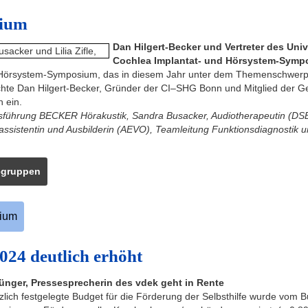
sium
Dan Hilgert-Becker und Vertreter des Uni
Cochlea Implantat- und Hörsystem-Symp
 Hörsystem-Symposium, das in diesem Jahr unter dem Themenschwerpun
rachte Dan Hilgert-Becker, Gründer der CI–SHG Bonn und Mitglied der
 ein.
ftsführung BECKER Hörakustik, Sandra Busacker, Audiotherapeutin (DSB
assistentin und Ausbilderin (AEVO), Teamleitung Funktionsdiagnostik 
fegruppen
sium
024 deutlich erhöht
ünger, Pressesprecherin des vdek geht in Rente
lich festgelegte Budget für die Förderung der Selbsthilfe wurde vom B