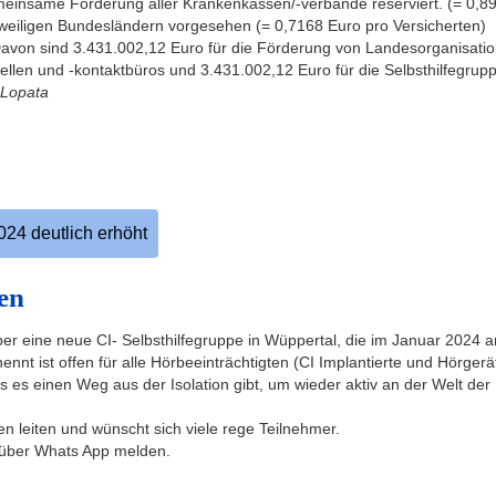
emeinsame Förderung aller Krankenkassen/-verbände reserviert. (= 0,8
 jeweiligen Bundesländern vorgesehen (= 0,7168 Euro pro Versicherten)
von sind 3.431.002,12 Euro für die Förderung von Landesorganisatione
tellen und -kontaktbüros und 3.431.002,12 Euro für die Selbsthilfegrup
 Lopata
024 deutlich erhöht
en
er eine neue CI- Selbsthilfegruppe in Wüppertal, die im Januar 2024 an
nt ist offen für alle Hörbeeinträchtigten (CI Implantierte und Hörgerä
es einen Weg aus der Isolation gibt, um wieder aktiv an der Welt de
n leiten und wünscht sich viele rege Teilnehmer.
t über Whats App melden.