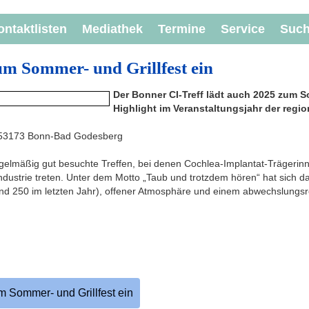
ontaktlisten
Mediathek
Termine
Service
Suc
um Sommer- und Grillfest ein
Der Bonner CI-Treff lädt auch 2025 zum S
Highlight im Veranstaltungsjahr der regio
 53173 Bonn-Bad Godesberg
regelmäßig gut besuchte Treffen, bei denen Cochlea-Implantat-Trägerin
ndustrie treten. Unter dem Motto „Taub und trotzdem hören“ hat sich da
(rund 250 im letzten Jahr), offener Atmosphäre und einem abwechslun
m Sommer- und Grillfest ein