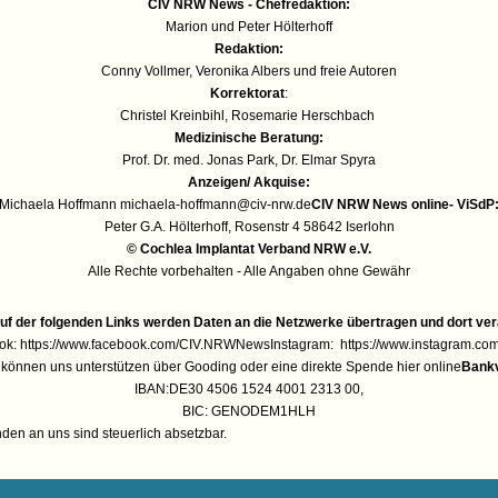
CIV NRW News - Chefredaktion:
Marion und Peter Hölterhoff
Redaktion:
Conny Vollmer, Veronika Albers und freie Autoren
Korrektorat
:
Christel Kreinbihl, Rosemarie Herschbach
Medizinische Beratung:
Prof. Dr. med. Jonas Park, Dr. Elmar Spyra
Anzeigen/ Akquise:
Michaela Hoffmann
michaela-hoffmann@civ-nrw.de
CIV NRW News online- ViSdP
Peter G.A. Hölterhoff, Rosenstr 4 58642 Iserlohn
© Cochlea Implantat Verband NRW e.V.
Alle Rechte vorbehalten - Alle Angaben ohne Gewähr
ruf der folgenden Links werden Daten an die Netzwerke übertragen und dort vera
ok:
https://www.facebook.com/CIV.NRWNews
Instagram:
https://www.instagram.com
e können uns unterstützen über
Gooding
oder eine
direkte Spende hier online
Bankv
IBAN:DE30 4506 1524 4001 2313 00,
BIC: GENODEM1HLH
den an uns sind steuerlich absetzbar.
Ihre Spende kommt an – unser Verein ist offi