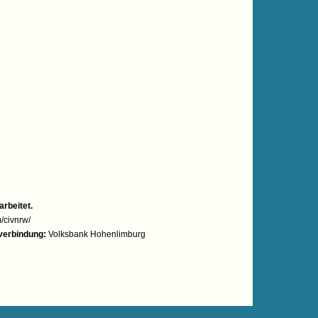
:
rbeitet.
/civnrw/
erbindung:
Volksbank Hohenlimburg
ziell im Zuwendungsregister geführt