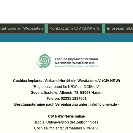
iheit unserer Webseiten
Kontakt zum CIV NRW e.V.
Impressum/Da
CIV NRW e.V
Cochlea Implantat Verband Nordrhein-Westfalen e.V. (CIV NRW)
(Regionalverband für NRW der DCIG e.V.)
Geschäftsstelle: Alleestr. 73, 58097 Hagen
Telefon: 02331 1884601
Beratungstermine nach Vereinbarung unter:
info@civ-nrw.de
-
CIV NRW News online
ist die Onlineversion der Zeitschrift des
Cochlea Implantat Verbandes NRW e.V.,