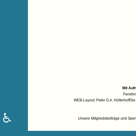
Mit Auf
Facebo
WEB-Layout: Peter G.A. HölterhoffSi
♿
Unsere Mitgliedsbeiträge und Spen