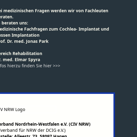
ei medizinischen Fragen werden wir von Fachleuten
eraten.
s beraten uns:
edizinische Fachfragen zum Cochlea- Implantat und
essen Implantation
of. Dr. med. Jonas Park
reich Rehabilitation
r. med. Elmar Spyra
fos hierzu finden Sie hier >>>
erband Nordrhein-Westfalen e.V. (CIV NRW)
lverband für NRW der DCIG e.V.)
stelle: Alleestr. 73, 58097 Hagen