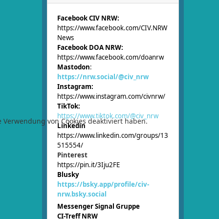
Facebook CIV NRW:
https://www.facebook.com/CIV.NRW
News
Facebook DOA NRW:
https://www.facebook.com/doanrw
Mastodon
:
https://nrw.social/@civ_nrw
Instagram:
https://www.instagram.com/civnrw/
TikTok:
https://www.tiktok.com/@civ_nrw
ie Verwendung von Cookies deaktiviert haben.
Linkedin
https://www.linkedin.com/groups/13
515554/
Pinterest
https://pin.it/3Iju2FE
Blusky
https://bsky.app/profile/civ-
nrw.bsky.social
Messenger Signal Gruppe
CI-Treff NRW