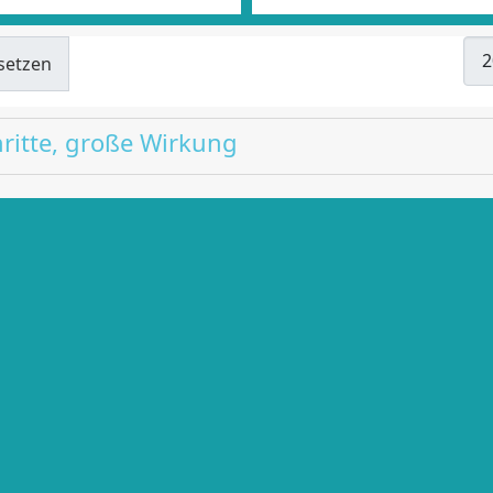
Anz
setzen
chritte, große Wirkung