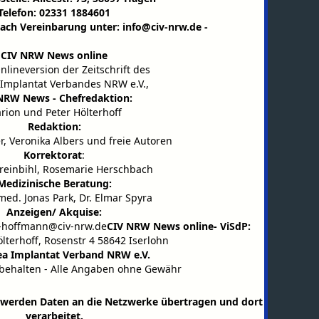
Telefon: 02331 1884601
ach Vereinbarung unter:
info@civ-nrw.de
-
CIV NRW News online
Onlineversion der Zeitschrift des
 Implantat Verbandes NRW e.V.,
NRW News - Chefredaktion:
rion und Peter Hölterhoff
Redaktion:
, Veronika Albers und freie Autoren
Korrektorat
:
Kreinbihl, Rosemarie Herschbach
Medizinische Beratung:
 med. Jonas Park, Dr. Elmar Spyra
Anzeigen/ Akquise:
-hoffmann@civ-nrw.de
CIV NRW News online- ViSdP:
ölterhoff, Rosenstr 4 58642 Iserlohn
ea Implantat Verband NRW e.V.
rbehalten - Alle Angaben ohne Gewähr
s werden Daten an die Netzwerke übertragen und dort
verarbeitet.