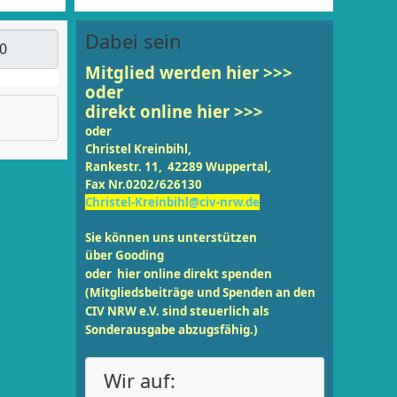
Dabei sein
eige #
Mitglied werden
hier >>>
oder
direkt online hier >>>
oder
Christel Kreinbihl,
Rankestr. 11, 42289 Wuppertal,
Fax Nr.0202/626130
Christel-Kreinbihl@civ-nrw.de
Sie können uns unterstützen
über
Gooding
oder
hier online
direkt spenden
(Mitgliedsbeiträge und Spenden an den
CIV NRW e.V. sind steuerlich als
Sonderausgabe abzugsfähig.)
Wir auf: