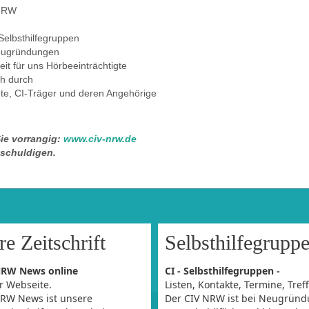
 NRW
 Selbsthilfegruppen
Neugründungen
heit für uns Hörbeeinträchtigte
ch durch
igte, CI-Träger und deren Angehörige
ie vorrangig:
www.civ-nrw.de
tschuldigen.
e Zeitschrift
Selbsthilfegrupp
NRW News online
CI - Selbsthilfegruppen -
r Webseite.
Listen, Kontakte, Termine, Tref
NRW News ist unsere
Der CIV NRW ist bei Neugrün