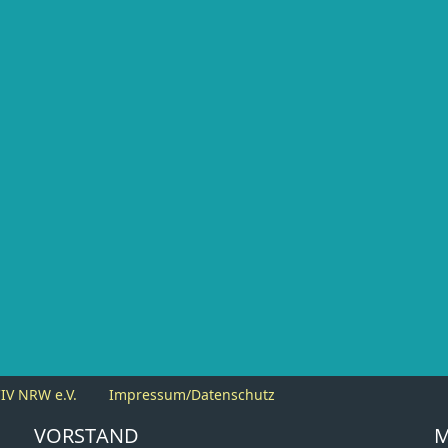
IV NRW e.V.
Impressum/Datenschutz
VORSTAND
M