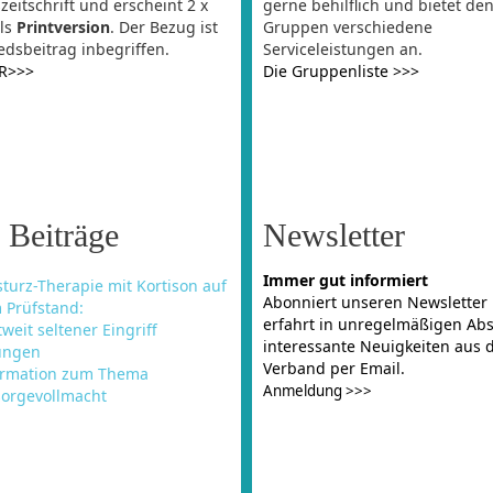
eitschrift und erscheint 2 x
gerne behilflich und bietet de
als
Printversion
. Der Bezug ist
Gruppen verschiedene
edsbeitrag inbegriffen.
Serviceleistungen an.
ER>>>
Die Gruppenliste >>>
 Beiträge
Newsletter
Immer gut informiert
turz-Therapie mit Kortison auf
Abonniert unseren Newsletter
 Prüfstand:
erfahrt in unregelmäßigen Ab
weit seltener Eingriff
interessante Neuigkeiten aus
ungen
Verband per Email.
ormation zum Thema
Anmeldung >>>
sorgevollmacht