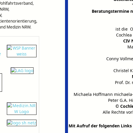
Wohlfahrtsverband,
e NRW,
Beratungstermine n
W,
tientenorientierung,
 und Medizin NRW.
ist die 
Cochlea
CIV 
Ma
Conny Vollmer
Christel 
Prof. Dr.
Michaela Hoffmann
michaela
Peter G.A. H
© Cochl
Alle Rechte vo
Mit Aufruf der folgenden Link