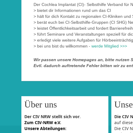
Der Cochlea Implantat (CI)- Selbsthilfe Verband für
> bietet dir Informationen rund um das CI
> hält für dich Kontakt zu regionalen CI-Kliniken und
> berät euch bei CI-Selbsthilfe-Gruppen (CI SHG) 
> leistet Öffentlichkeitsarbeit und fordert Barrierefrei
> führt Seminare und Veranstaltungen speziell für di
> erledigt viele weitere Aufgaben für Hörbeeinträcht
> bei uns bist du willkommen -
werde Mitglied >>>
Wir passen unsere Homepages an, bitte nutzen S
Evtl. dadurch auftretende Fehler bitten wir zu en
Über uns
Unser
Der CIV NRW stellt sich vor
.
Die CIV 
Zum CIV-NRW e.V.
auf diese
Unsere Abteilungen
:
Die CIV 