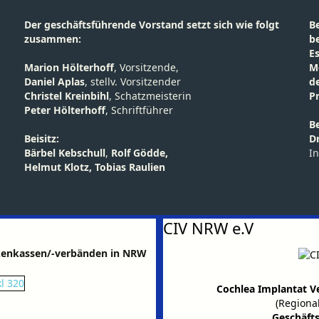
Der geschäftsführende Vorstand setzt sich wie folgt
B
zusammen:
b
E
Marion Hölterhoff
, Vorsitzende,
M
Daniel Aplas
, stellv. Vorsitzender
d
Christel Kreinbihl
, Schatzmeisterin
Pr
Peter Hölterhoff
, Schriftführer
Be
Beisitz:
D
Bärbel Kebschull
,
Rolf Gödde,
In
Helmut Klotz, Tobias Raulien
CIV NRW e.V
kenkassen/-verbänden in NRW
Cochlea Implantat V
(Regiona
Geschäfts