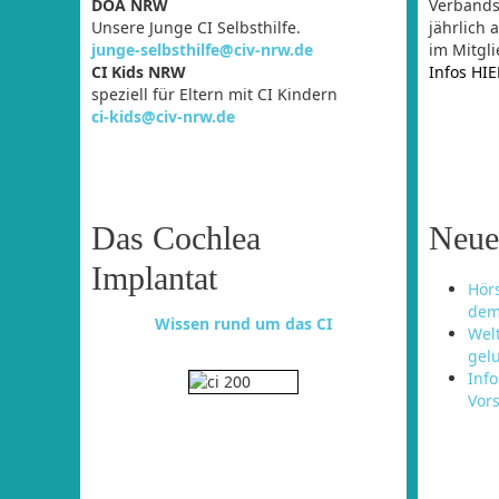
DOA NRW
Verbandsz
Unsere Junge CI Selbsthilfe.
jährlich 
junge-selbsthilfe@civ-nrw.de
im Mitgli
CI Kids NRW
Infos HI
speziell für Eltern mit CI Kindern
ci-kids@civ-nrw.de
Das Cochlea
Neue
Implantat
Hörs
dem
Wissen rund um das CI
Welt
gel
Inf
Vor